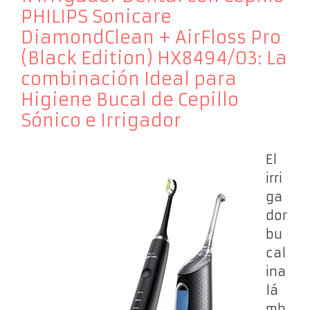
PHILIPS Sonicare
DiamondClean + AirFloss Pro
(Black Edition) HX8494/03: La
combinación Ideal para
Higiene Bucal de Cepillo
Sónico e Irrigador
El
irri
ga
dor
bu
cal
ina
lá
mb