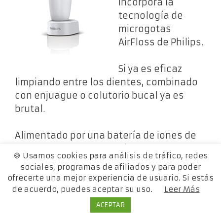
incorpora la
tecnología de
microgotas
AirFloss de Philips.
Si ya es eficaz
limpiando entre los dientes, combinado
con enjuague o colutorio bucal ya es
brutal.
Alimentado por una batería de iones de
litio recargable, lo podrás usar sin
🍪 Usamos cookies para análisis de tráfico, redes
problemas durante 1 semana, como
sociales, programas de afiliados y para poder
mínimo, por lo que no te debes preocupar
ofrecerte una mejor experiencia de usuario. Si estás
por ponerlo a cargar cada día (como pasa
de acuerdo, puedes aceptar su uso.
Leer Más
en otros modelos de la competencia).
ACEPTAR