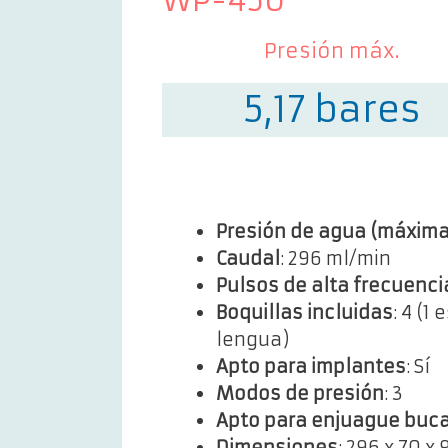
WP-450
Presión máx.
5,17 bares
Presión de agua (máxima
Caudal
: 296 ml/min
Pulsos de alta frecuenci
Boquillas incluidas
: 4 (1
lengua)
Apto para implantes
: Sí
Modos de presión
: 3
Apto para enjuague buca
Dimensiones
: 296 x 70 x