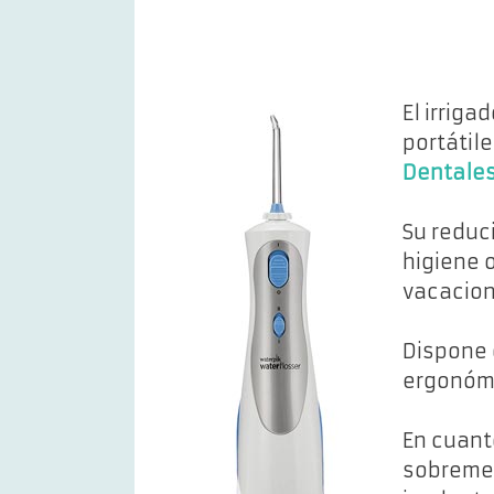
El irriga
portátil
Dentales
Su reduc
higiene 
vacacion
Dispone 
ergonómi
En cuant
sobremes