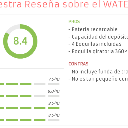
stra Reseña sobre el WAT
PROS
Batería recargable
Capacidad del depósit
8.4
4 Boquillas incluidas
Boquilla giratoria 360º
CONTRAS
No incluye funda de tr
No es tan pequeño como
7.5/10
8.0/10
9.5/10
8.5/10