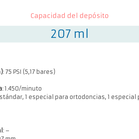
Capacidad del depósito
207 ml
)
: 75 PSI (5,17 bares)
a
: 1.450/minuto
 estándar, 1 especial para ortodoncias, 1 especia
l
: –
 97 mm